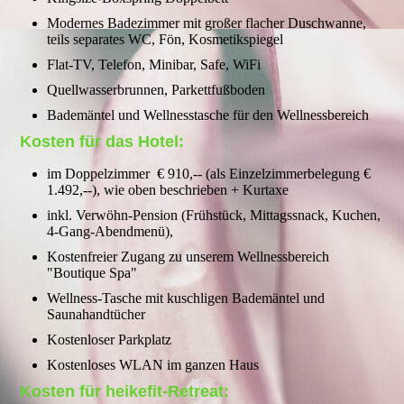
Modernes Badezimmer mit großer flacher Duschwanne,
teils separates WC, Fön, Kosmetikspiegel
Flat-TV, Telefon, Minibar, Safe, WiFi
Quellwasserbrunnen, Parkettfußboden
Bademäntel und Wellnesstasche für den Wellnessbereich
Kosten für das Hotel:
im Doppelzimmer € 910,-- (als Einzelzimmerbelegung €
1.492,--), wie oben beschrieben + Kurtaxe
inkl. Verwöhn-Pension (Frühstück, Mittagssnack, Kuchen,
4-Gang-Abendmenü),
Kostenfreier Zugang zu unserem Wellnessbereich
"Boutique Spa"
Wellness-Tasche mit kuschligen Bademäntel und
Saunahandtücher
Kostenloser Parkplatz
Kostenloses WLAN im ganzen Haus
Kosten für heikefit-Retreat: