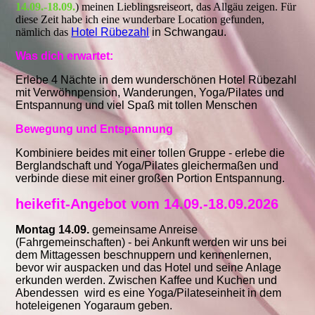
14.09.-18.09.
) meinen Lieblingsreiseort, das Allgäu zeigen. Für
diese Zeit habe ich eine wunderbare Location gefunden,
nämlich das
Hotel Rübezahl
in Schwangau.
Was dich erwartet:
Erlebe 4 Nächte in dem wunderschönen Hotel Rübezahl
mit Verwöhnpension, Wanderungen, Yoga/Pilates und
Entspannung und viel Spaß mit tollen Menschen
Bewegung und Entspannung
Kombiniere beides mit einer tollen Gruppe - erlebe die
Berglandschaft und Yoga/Pilates gleichermaßen und
verbinde diese mit einer großen Portion Entspannung.
heikefit-Angebot vom 14.09.-18.09.2026
Montag 14.09.
gemeinsame Anreise
(Fahrgemeinschaften) - bei Ankunft werden wir uns bei
dem Mittagessen beschnuppern und kennenlernen,
bevor wir auspacken und das Hotel und seine Anlage
erkunden werden. Zwischen Kaffee und Kuchen und
Abendessen
wird es eine Yoga/Pilateseinheit in dem
hoteleigenen Yogaraum geben.