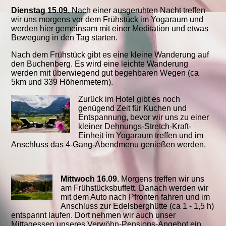
Dienstag 15.09.
Nach einer ausgeruhten Nacht treffen
wir uns morgens vor dem Frühstück im Yogaraum und
werden hier gemeinsam mit einer Meditation und etwas
Bewegung in den Tag starten.
Nach dem Frühstück gibt es eine kleine Wanderung auf
den Buchenberg. Es wird eine leichte Wanderung
werden mit überwiegend gut begehbaren Wegen (ca
5km und 339 Höhenmetern).
Zurück im Hotel gibt es noch
genügend Zeit für Kuchen und
Entspannung, bevor wir uns zu einer
kleiner Dehnungs-Stretch-Kraft-
Einheit im Yogaraum treffen und im
Anschluss das 4-Gang-Abendmenu genießen werden.
Mittwoch 16.09.
Morgens treffen wir uns
am Frühstücksbuffett. Danach werden wir
mit dem Auto nach Pfronten fahren und im
Anschluss zur Edelsberghütte (ca 1 - 1,5 h)
entspannt laufen. Dort nehmen wir auch unser
Mittagessen unseres Verwöhn-Pensions-Angebot ein.