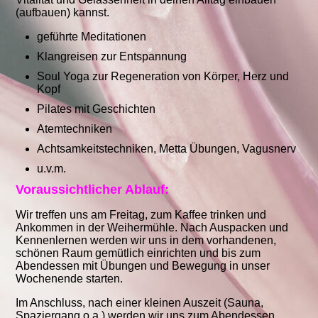
(aufbauen) kannst.
geführte Meditationen
Klangreisen zur Entspannung
Soul Yoga zur Regeneration von Körper, Herz und
Kopf
Pilates mit Geschichten
Atemtechniken
Achtsamkeitstechniken, Metta Übungen, Vagusnerv
u.v.m.
Voraussichtlicher Ablauf:
Wir treffen uns am Freitag, zum Kaffee trinken und
Ankommen in der Weihermühle. Nach Auspacken und
Kennenlernen werden wir uns in dem vorhandenen,
schönen Raum gemütlich einrichten und bis zum
Abendessen mit Übungen und Bewegung in unser
Wochenende starten.
Im Anschluss, nach einer kleinen Auszeit (Sauna,
Spaziergang o.a.) werden wir uns zum Abendessen