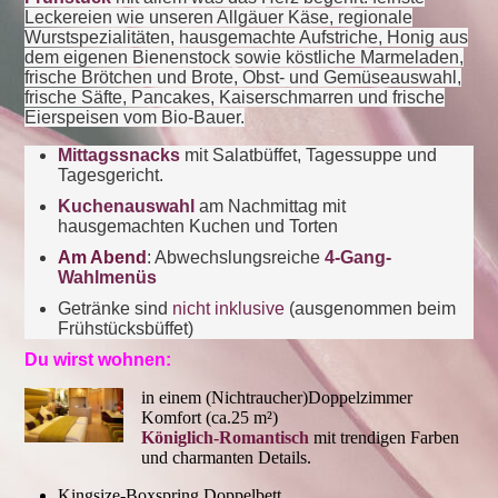
Leckereien wie unseren Allgäuer Käse, regionale
Wurstspezialitäten, hausgemachte Aufstriche, Honig aus
dem eigenen Bienenstock sowie köstliche Marmeladen,
frische Brötchen und Brote, Obst- und Gemüseauswahl,
frische Säfte, Pancakes, Kaiserschmarren und frische
Eierspeisen vom Bio-Bauer.
Mittagssnacks
mit Salatbüffet, Tagessuppe und
Tagesgericht.
Kuchenauswahl
am Nachmittag mit
hausgemachten Kuchen und Torten
Am Abend
: Abwechslungsreiche
4-Gang-
Wahlmenüs
Getränke sind
nicht inklusive
(ausgenommen beim
Frühstücksbüffet)
Du wirst wohnen:
in einem (Nichtraucher)Doppelzimmer
Komfort (ca.25 m²)
Königlich-Romantisch
mit trendigen Farben
und charmanten Details.
Kingsize-Boxspring Doppelbett