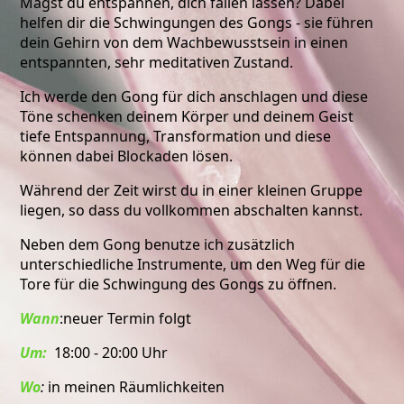
Magst du entspannen, dich fallen lassen? Dabei
helfen dir die Schwingungen des Gongs - sie führen
dein Gehirn von dem Wachbewusstsein in einen
entspannten, sehr meditativen Zustand.
Ich werde den Gong für dich anschlagen und diese
Töne schenken deinem Körper und deinem Geist
tiefe Entspannung, Transformation und diese
können dabei Blockaden lösen.
Während der Zeit wirst du in einer kleinen Gruppe
liegen, so dass du vollkommen abschalten kannst.
Neben dem Gong benutze ich zusätzlich
unterschiedliche Instrumente, um den Weg für die
Tore für die Schwingung des Gongs zu öffnen.
Wann
:neuer Termin folgt
Um:
18:00 - 20:00 Uhr
Wo
:
in meinen Räumlichkeiten