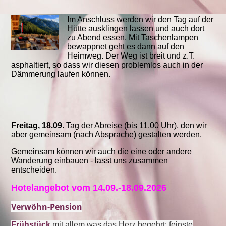
Im Anschluss werden wir den Tag auf der
Hütte ausklingen lassen und auch dort
zu Abend essen. Mit Taschenlampen
bewappnet geht es dann auf den
Heimweg. Der Weg ist breit und z.T.
asphaltiert, so dass wir diesen problemlos auch in der
Dämmerung laufen können.
Freitag, 18.09.
Tag der Abreise (bis 11.00 Uhr), den wir
aber gemeinsam (nach Absprache) gestalten werden.
Gemeinsam können wir auch die eine oder andere
Wanderung einbauen - lasst uns zusammen
entscheiden.
Hotelangebot vom 14.09.-18.09.2026
Verwöhn-Pension
Frühstück
mit allem was das Herz begehrt: feinste