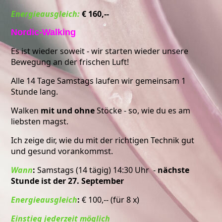
Energieausgleich:
€ 160,--
Nordic-Walking
Es ist wieder soweit - wir starten wieder unsere
Bewegung an der frischen Luft!
Alle 14 Tage Samstags laufen wir gemeinsam 1
Stunde lang.
Walken
mit und ohne
Stöcke - so, wie du es am
liebsten magst.
Ich zeige dir, wie du mit der richtigen Technik gut
und gesund vorankommst.
Wann
:
Samstags (14 tägig) 14:30 Uhr -
nächste
Stunde ist der 27. September
Energieausgleich
:
€ 100,-- (für 8 x)
Einstieg jederzeit möglich