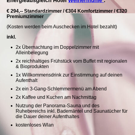
Energieausgleich Hotel
Weihermühle
:
€ 294,-- Standardzimmer / €304 Komfortzimmer / €320
Premiumzimmer
(Kosten werden beim Auschecken im Hotel bezahlt)
inkl.
2x Übernachtung im Doppelzimmer mit
Alleinbelegung
2x reichhaltiges Frühstück vom Buffet mit regionalen
& Bioprodukten
1x Willkommensdrink zur Einstimmung auf deinen
Aufenthalt
2x ein 3-Gang-Schlemmermenü am Abend
2x Kaffee und Kuchen am Nachmittag
Nutzung der Panorama-Sauna und des
Ruhebereichs inkl. Bademäntel und Saunatücher für
die Dauer deiner Aufenthaltes
kostenloses Wlan