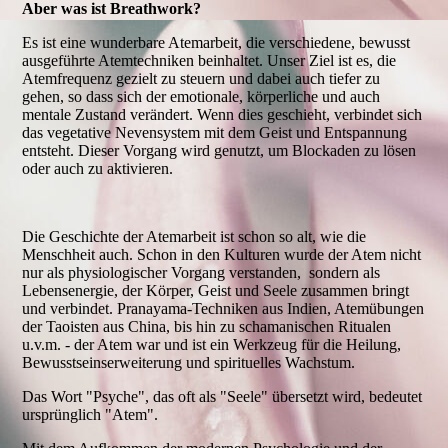
Aber was ist Breathwork?
Es ist eine wunderbare Atemarbeit, die verschiedene, bewusst
ausgeführte Atemtechniken beinhaltet. Unser Ziel ist es, die
Atemfrequenz gezielt zu steuern und dabei auch tiefer zu
gehen, so dass sich der emotionale, körperliche und auch
mentale Zustand verändert. Wenn dies geschieht, verbindet sich
das vegetative Nevensystem mit dem Geist und Entspannung
entsteht. Dieser Vorgang wird genutzt, um Blockaden zu lösen
oder auch zu aktivieren.
Die Geschichte der Atemarbeit ist schon so alt, wie die
Menschheit auch. Schon in den Kulturen wurde der Atem nicht
nur als physiologischer Vorgang verstanden, sondern als
Lebensenergie, der Körper, Geist und Seele zusammen bringt
und verbindet. Pranayama-Techniken aus Indien, Atemübungen
der Taoisten aus China, bis hin zu schamanischen Ritualen
u.v.m. - der Atem war und ist ein Werkzeug für die Heilung,
Bewusstseinserweiterung und spirituelles Wachstum.
Das Wort "Psyche", das oft als "Seele" übersetzt wird, bedeutet
ursprünglich "Atem".