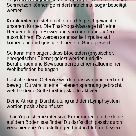
Schmerzen können gemildert manchmal sogar beseitigt
werden.
Krankheiten entstehen oft durch Ungleichgewicht in
unserem Körper. Die Thai-Yoga-Massage hilft eine
Neuverteilung in Bewegung von innen und außen
auszuführen. Es werden sehr sanfte Impulse auf
körperliche und geistiger Ebene in Gang gesetzt.
So kann man sagen, dass Blockaden (physischer,
energetischer Ebene) gelöst werden und die
Berühungen und Bewegungen zu einem allgemeinen
Wohlbefinden beitragen.
Fast alle deine Gelenke werden passiv mobilisiert und
bewegt. Du wirst in eine Tiefenentspannung gebracht,
welche deine Selbstheilungskräfte aktiviert.
Deine Atmung, Durchblutung und dein Lymphsystem
werden positiv beeinflusst.
Thai-Yoga ist eine intensive Körperarbeit, die bekleidet
auf dem Boden stattfindet. Du darfst dich passiv durch
verschiedene Yogastellungen hindurchführen lassen.