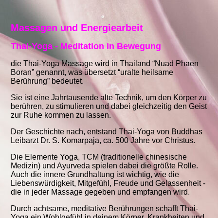
Massagen und Energiearbeit
Thai-Yoga -
Meditation in Bewegung
die Thai-Yoga Massage wird in Thailand “Nuad Phaen
Boran” genannt, was übersetzt “uralte heilsame
Berührung” bedeutet.
Sie ist eine Jahrtausende alte Technik, um den Körper zu
berühren, zu stimulieren und dabei gleichzeitig den Geist
zur Ruhe kommen zu lassen.
Der Geschichte nach, entstand Thai-Yoga von Buddhas
Leibarzt Dr. S. Komarpaja, ca. 500 Jahre vor Christus.
Die Elemente Yoga, TCM (traditionelle chinesische
Medizin) und Ayurveda spielen dabei die größte Rolle.
Auch die innere Grundhaltung ist wichtig, wie die
Liebenswürdigkeit, Mitgefühl, Freude und Gelassenheit -
die in jeder Massage gegeben und empfangen wird.
Durch achtsame, meditative Berührungen schafft Thai-
Yoga ein Wohlgefühl in deinem Körper. Krankheiten und