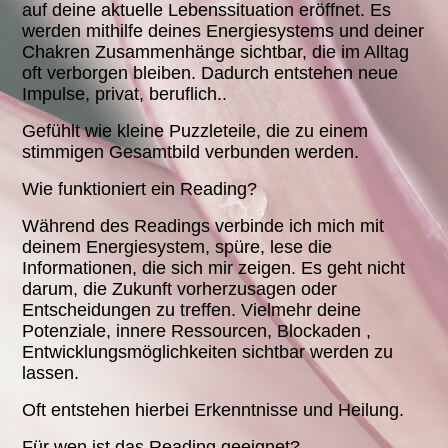
auf deine aktuelle Lebenssituation eröffnet. Es
werden mithilfe deines Energiesystems und deiner
Chakren Zusammenhänge sichtbar, die im Alltag
oft verborgen bleiben. Dadurch entstehen neue
Impulse, privat, beruflich..
Gefühlt wie kleine Puzzleteile, die zu einem
stimmigen Gesamtbild verbunden werden.
Wie funktioniert ein Reading?
Während des Readings verbinde ich mich mit
deinem Energiesystem, spüre, lese die
Informationen, die sich mir zeigen. Es geht nicht
darum, die Zukunft vorherzusagen oder
Entscheidungen zu treffen. Vielmehr deine
Potenziale, innere Ressourcen, Blockaden ,
Entwicklungsmöglichkeiten sichtbar werden zu
lassen.
Oft entstehen hierbei Erkenntnisse und Heilung.
Für wen ist das Reading geeignet?