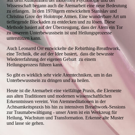
Mit dem Aufkommen der modernen Psychologie und der
Wissenschaft begann auch die Atemarbeit eine neue Bedeutung
zu erlangen. In den 1970igern entwickelten Stanislav und
Christina Grov der Holotrope Atmen. Eine wunderbare Art um
tiefliegende Blockaden zu entdecken und zu lösen. Diese
Methode basiert auf der Überzeugung, dass der Atem ein Tor
zu unserem Unterbewusstsein ist und Heilungsprozesse
unterstützen kann.
Auch Leonarrd Orr entwickelte die Rebirthing-Breathwork,
eine Technik, die auf der Idee basiert, dass die bewusste
Wiedererfahrung der eigenen Geburt zu einem
Heilungsprozess führen kann.
So gibt es wirklich sehr viele Atemtechniken, um in das
Unterbewusstsein zu dringen und zu heilen.
Heute ist die Atemarbeit eine vielfältige Praxis, die Elemente
aus alten Traditionen und modernen wissenschaftlichen
Erkenntnissen vereint. Von Atemmeditationen in der
Achtsamkeitspraxis bis hin zu intensiven Breathwork-Sessions
zur Traumabewältigung - unser Atem ist ein Werkzeug für
Heilung, Wachstum und Transformation. Erkenne alte Muster
und lasse sie gehen.