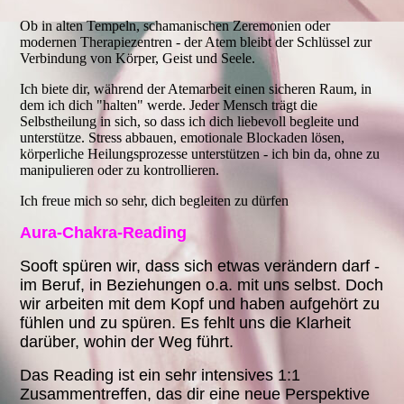
Ob in alten Tempeln, schamanischen Zeremonien oder
modernen Therapiezentren - der Atem bleibt der Schlüssel zur
Verbindung von Körper, Geist und Seele.
Ich biete dir, während der Atemarbeit einen sicheren Raum, in
dem ich dich "halten" werde. Jeder Mensch trägt die
Selbstheilung in sich, so dass ich dich liebevoll begleite und
unterstütze. Stress abbauen, emotionale Blockaden lösen,
körperliche Heilungsprozesse unterstützen - ich bin da, ohne zu
manipulieren oder zu kontrollieren.
Ich freue mich so sehr, dich begleiten zu dürfen
Aura-Chakra-Reading
Sooft spüren wir, dass sich etwas verändern darf -
im Beruf, in Beziehungen o.a. mit uns selbst. Doch
wir arbeiten mit dem Kopf und haben aufgehört zu
fühlen und zu spüren. Es fehlt uns die Klarheit
darüber, wohin der Weg führt.
Das Reading ist ein sehr intensives 1:1
Zusammentreffen, das dir eine neue Perspektive