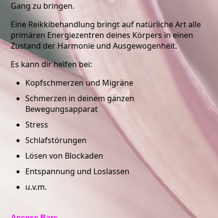
Gang zu bringen.
Eine Reikkibehandlung bringt auf natürliche Art alle
primären Energiezentren deines Körpers in einen
Zustand der Harmonie und Ausgewogenheit.
Es kann dir helfen bei:
Kopfschmerzen und Migräne
Schmerzen in deinem ganzen
Bewegungsapparat
Stress
Schlafstörungen
Lösen von Blockaden
Entspannung und Loslassen
u.v.m.
Access Bars