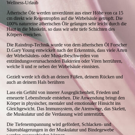
Wellness-Urlaub
Ätherische Öle werden unverdünnt aus einer Höhe von ca 15
cm direkt wie Regentropfen auf die Wirbelsäule getropft. Die
100% naturreine ätherischen Öle gelangen sehr leicht durch die
Haut in die Muskeln, so dass wir sehr tiefe Schichten des
Körpers erreichen.
Die Raindrop-Technik wurde von dem ätherischen Öl Forscher
D.Gary Young entwickelt nach der Erkenntnis, dass viele Arten
der Wirbelsäulen- oder Muskelbeschwerden von
entzündungsverursachenden Bakterien oder Viren herrühren,
welche li und re neben der Wirbelsäule einnisten.
Gezielt werde ich dich an deinen Füßen, deinem Rücken und
auch an deinem Hals berühren
Lass ein Gefühl von innerer Ausgeglichenheit, Frieden und
erneuerte Lebensfreude entstehen. Die Anwendung bringt den
Körper in physischer, mentaler und emotionaler Hinsicht ins
Gleichgewicht. Das Immunsystem, die Atemwege, das Skelett,
die Muskulatur und die Verdauung wird unterstützt.
Die Tiefenentspannung wird gefördert, Schlacken- und
Säureablagerungen in der Muskulatur und Bindegewebe