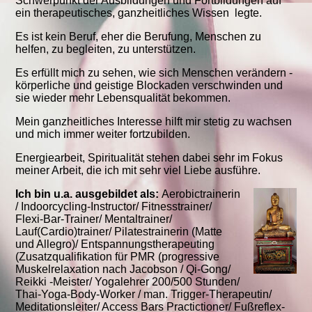
Schwerpunkt der Ausbildungen und Fortbildungen auf
ein therapeutisches, ganzheitliches Wissen legte.
Es ist kein Beruf, eher die Berufung, Menschen zu
helfen, zu begleiten, zu unterstützen.
Es erfüllt mich zu sehen, wie sich Menschen verändern -
körperliche und geistige Blockaden verschwinden und
sie wieder mehr Lebensqualität bekommen.
Mein ganzheitliches Interesse hilft mir stetig zu wachsen
und mich immer weiter fortzubilden.
Energiearbeit, Spiritualität stehen dabei sehr im Fokus
meiner Arbeit, die ich mit sehr viel Liebe ausführe.
Ich bin u.a. ausgebildet als:
Aerobictrainerin
/ Indoorcycling-Instructor/ Fitnesstrainer/
Flexi-Bar-Trainer/ Mentaltrainer/
Lauf(Cardio)trainer/ Pilatestrainerin (Matte
und Allegro)/ Entspannungstherapeuting
(Zusatzqualifikation für PMR (progressive
Muskelrelaxation nach Jacobson / Qi-Gong/
Reikki -Meister/ Yogalehrer 200/500 Stunden/
Thai-Yoga-Body-Worker / man. Trigger-Therapeutin/
Meditationsleiter/ Access Bars Practictioner/ Fußreflex-