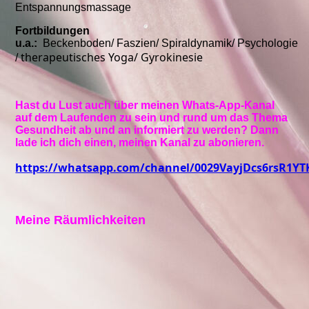
Entspannungsmassage
Fortbildungen
u.a.:
Beckenboden/
Faszien/
Spiraldynamik/
Psychologie
therapeutisches Yoga/
Gyrokinesie
/
Hast du Lust auch über meinen Whats-App-Kanal
auf dem Laufenden zu sein und rund um das Thema
Gesundheit ab und an informiert zu werden? Dann
lade ich dich einen, meinen Kanal zu abonieren.
https://whatsapp.com/channel/0029VayjDcs6rsR1YT
Meine Räumlichkeiten